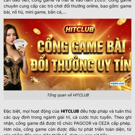
chuyên cung cấp các trò chơi đổi thưởng online, bao gồm: game
bài, nổ hũ, mini game, bắn cá,…
Tổng quan về HITCLUB
Đặc biệt, mọi hoạt động của
HITCLUB
đều hợp pháp và tuân thủ
các quy định trong ngành giải trí, cá cược trực tuyến. Theo ghi
nhận, cổng game đã được tổ chức PAGCOR và CEZA cấp phép.
Hơn nữa, cổng game còn được đầu tư phát triển toàn diện, từ