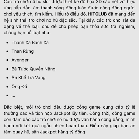
Các trò chơi nổ hũ slot được thiết kế đồ họa 3D sắc nét với hiệu
ứng hấp dẫn, âm thanh sống động luôn được cộng đồng người
chơi yêu thích, tìm kiếm. Hiểu rõ điều đó,
HITCLUB
đã mang đến
hệ sinh thái trò chơi nổ hũ đặc sắc. Tại đây, các trò chơi rất đa
dạng về thể loại, chủ đề cho phép bạn thỏa sức trải nghiệm,
chẳng hạn nổi bật như:
Thanh Xà Bạch Xà
Thần Rừng
Avenger
Bá Tước Quyền Năng
Ăn Khế Trả Vàng
Ông Đồ
…
Đặc biệt, mỗi trò chơi đều được cổng game cung cấp tỷ lệ
thưởng cao và tích hợp Jackpot lũy tiến. Đồng thời, cổng game
còn đảm bảo các trò chơi nổ hũ được vận hành công bằng, minh
bạch với kết quả ngẫu nhiên hoàn toàn. Điều này giúp bạn an
tâm quay hũ, săn Jackpot hàng tỷ đồng.