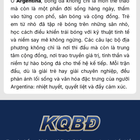
Ở
Argentina
, bóng đá không chỉ là môn thể thao
mà còn là một phần đời sống hàng ngày, thấm
vào từng con phố, sân bóng và cộng đồng. Trẻ
em từ nhỏ đã tập rê bóng trên những sân nhỏ,
học cách điều khiển trái bóng với kỹ thuật tinh tế
và niềm say mê không ngừng. Các câu lạc bộ địa
phương không chỉ là nơi thi đấu mà còn là trung
tâm cộng đồng, nơi trao truyền giá trị, tinh thần và
niềm tự hào bóng đá cho thế hệ kế tiếp. Mỗi trận
đấu, dù là giải trẻ hay giải chuyên nghiệp, đều
phản ánh lối sống và văn hóa đặc trưng của người
Argentina: nhiệt huyết, quyết liệt và đầy cảm xúc.
So với Brazil, nơi bóng đá nổi tiếng với “Samba
sáng tạo” – lối chơi tự do, kỹ thuật cá nhân nổi
bật và những pha bóng điệu nghệ, bóng đá
Argentina lại là sự pha trộn tinh tế giữa kỹ thuật cá
nhân và tinh thần chiến đấu máu lửa. Cầu thủ
Argentina
không chỉ sáng tạo trên sân mà còn