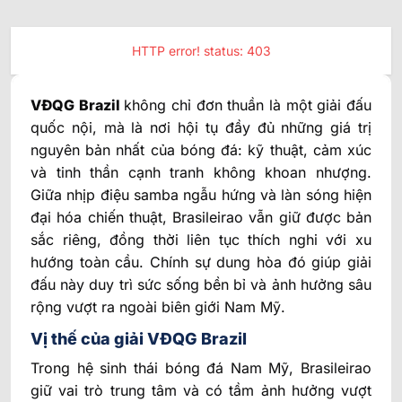
HTTP error! status: 403
VĐQG Brazil
không chỉ đơn thuần là một giải đấu
quốc nội, mà là nơi hội tụ đầy đủ những giá trị
nguyên bản nhất của bóng đá: kỹ thuật, cảm xúc
và tinh thần cạnh tranh không khoan nhượng.
Giữa nhịp điệu samba ngẫu hứng và làn sóng hiện
đại hóa chiến thuật, Brasileirao vẫn giữ được bản
sắc riêng, đồng thời liên tục thích nghi với xu
hướng toàn cầu. Chính sự dung hòa đó giúp giải
đấu này duy trì sức sống bền bỉ và ảnh hưởng sâu
rộng vượt ra ngoài biên giới Nam Mỹ.
Vị thế của giải VĐQG Brazil
Trong hệ sinh thái bóng đá Nam Mỹ, Brasileirao
giữ vai trò trung tâm và có tầm ảnh hưởng vượt