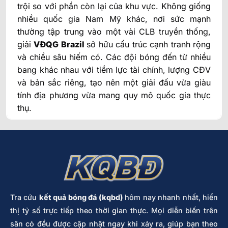
trội so với phần còn lại của khu vực. Không giống
nhiều quốc gia Nam Mỹ khác, nơi sức mạnh
thường tập trung vào một vài CLB truyền thống,
giải
VĐQG Brazil
sở hữu cấu trúc cạnh tranh rộng
và chiều sâu hiếm có. Các đội bóng đến từ nhiều
bang khác nhau với tiềm lực tài chính, lượng CĐV
và bản sắc riêng, tạo nên một giải đấu vừa giàu
tính địa phương vừa mang quy mô quốc gia thực
thụ.
Brasileirao thường được xem là giải đấu quốc nội
mạnh nhất Nam Mỹ bởi chất lượng chuyên môn và
tính ổn định lâu dài. Nhiều CLB Brazil không chỉ
thống trị các giải trong nước mà còn là thế lực
thường xuyên tại Copa Libertadores. Lịch thi đấu
khắc nghiệt, mật độ trận dày và cường độ cao
Tra cứu
kết quả bóng đá
(kqbd)
hôm nay nhanh nhất, hiển
buộc các đội bóng phải duy trì chiều sâu đội hình,
thị tỷ số trực tiếp theo thời gian thực. Mọi diễn biến trên
qua đó nâng mặt bằng chung của giải đấu. Việc
sân cỏ đều được cập nhật ngay khi xảy ra, giúp bạn theo