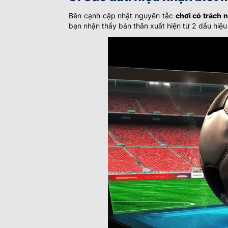
Bên cạnh cập nhật nguyên tắc
chơi có trách 
bạn nhận thấy bản thân xuất hiện từ 2 dấu hiệu