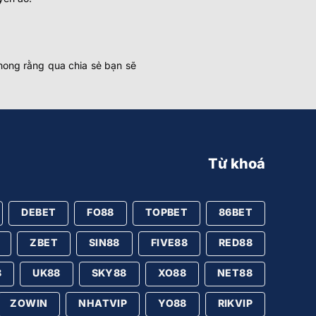
mong rằng qua chia sẻ bạn sẽ
Từ khoá
DEBET
FO88
TOPBET
86BET
ZBET
SIN88
FIVE88
RED88
8
UK88
SKY88
XO88
NET88
ZOWIN
NHATVIP
YO88
RIKVIP