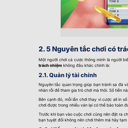
2. 5 Nguyên tắc chơi có tr
Một người chơi cá cược thông minh là người bi
trách nhiệm
không đâu khác chính là:
2.1. Quản lý tài chính
Nguyên tắc quan trọng giúp bạn tránh sa đà vào
nhàn rỗi để tham gia trò chơi mà thôi. Số tiền 
Bên cạnh đó, mỗi lần chơi thay vì cược all in
chơi được trong nhiều ván lại có thể bảo toàn đ
Trước khi bạn vào cuộc chơi cũng nên đặt ra ch
bạn tuyệt đối không nên chơi thêm mà hãy tạm 