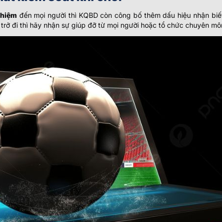
nhiệm
đến mọi người thì KQBD còn công bố thêm dấu hiệu nhận biết
 trở đi thì hãy nhận sự giúp đỡ từ mọi người hoặc tổ chức chuyên m