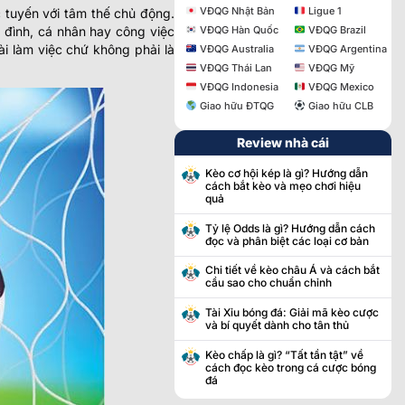
VĐQG Nhật Bản
Ligue 1
c tuyến với tâm thế chủ động.
 đình, cá nhân hay công việc
VĐQG Hàn Quốc
VĐQG Brazil
ài làm việc chứ không phải là
VĐQG Australia
VĐQG Argentina
VĐQG Thái Lan
VĐQG Mỹ
VĐQG Indonesia
VĐQG Mexico
Giao hữu ĐTQG
Giao hữu CLB
Review nhà cái
Kèo cơ hội kép là gì? Hướng dẫn
cách bắt kèo và mẹo chơi hiệu
quả
Tỷ lệ Odds là gì? Hướng dẫn cách
đọc và phân biệt các loại cơ bản
Chi tiết về kèo châu Á và cách bắt
cầu sao cho chuẩn chỉnh
Tài Xỉu bóng đá: Giải mã kèo cược
và bí quyết dành cho tân thủ
Kèo chấp là gì? “Tất tần tật” về
cách đọc kèo trong cá cược bóng
đá