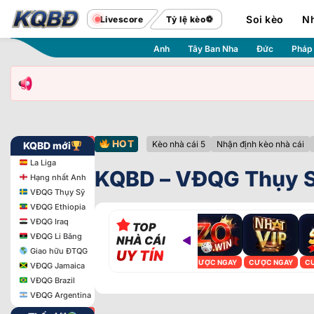
Bỏ
Soi kèo
Nh
Livescore
Tỷ lệ kèo
qua
nội
Anh
Tây Ban Nha
Đức
Pháp
dung
HOT
Kèo nhà cái 5
Nhận định kèo nhà cái
KQBD mới
La Liga
KQBD – VĐQG Thụy 
Hạng nhất Anh
VĐQG Thụy Sỹ
VĐQG Ethiopia
VĐQG Iraq
TOP
VĐQG Li Băng
NHÀ CÁI
Giao hữu ĐTQG
UY TÍN
CƯỢC NGAY
CƯỢC NGAY
CƯỢC NGAY
CƯỢC NGAY
C
VĐQG Jamaica
VĐQG Brazil
VĐQG Argentina