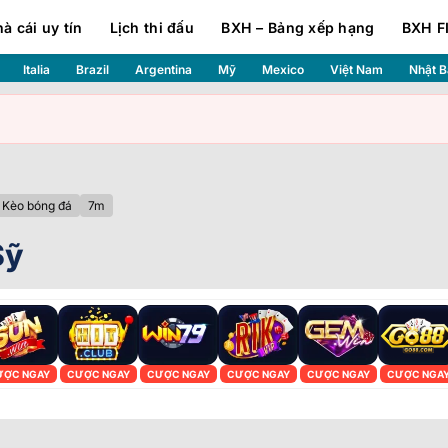
à cái uy tín
Lịch thi đấu
BXH – Bảng xếp hạng
BXH F
Italia
Brazil
Argentina
Mỹ
Mexico
Việt Nam
Nhật B
Kèo bóng đá
7m
Sỹ
ƯỢC NGAY
CƯỢC NGAY
CƯỢC NGAY
CƯỢC NGAY
CƯỢC NGAY
CƯỢC NGA