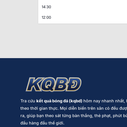
14:30
12:00
Tra cứu
kết quả bóng đá
(kqbd)
hôm nay nhanh nhất, hi
theo thời gian thực. Mọi diễn biến trên sân cỏ đều đư
ra, giúp bạn theo sát từng bàn thắng, thẻ phạt, phút bù
đấu hàng đầu thế giới.