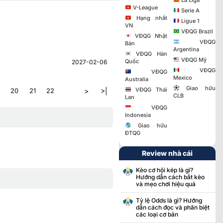
La Liga
V-League
Serie A
Hạng nhất
Ligue 1
VN
VĐQG Brazil
VĐQG Nhật
VĐQG
Bản
Argentina
VĐQG Hàn
VĐQG Mỹ
Quốc
2027-02-06
VĐQG
VĐQG
Mexico
Australia
Giao hữu
VĐQG Thái
20
21
22
>
>|
CLB
Lan
VĐQG
Indonesia
Giao hữu
ĐTQG
Review nhà cái
Kèo cơ hội kép là gì?
Hướng dẫn cách bắt kèo
và mẹo chơi hiệu quả
Tỷ lệ Odds là gì? Hướng
dẫn cách đọc và phân biệt
các loại cơ bản