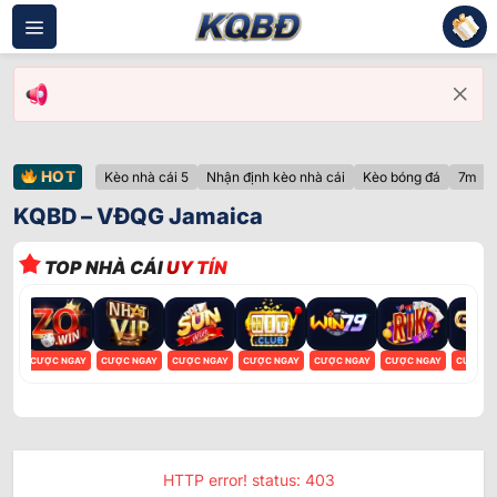
Bỏ
qua
nội
dung
HOT
Kèo nhà cái 5
Nhận định kèo nhà cái
Kèo bóng đá
7m
KQBD – VĐQG Jamaica
TOP NHÀ CÁI
UY TÍN
GAY
CƯỢC NGAY
CƯỢC NGAY
CƯỢC NGAY
CƯỢC NGAY
CƯỢC NGAY
CƯỢC NGAY
CƯỢC N
HTTP error! status: 403