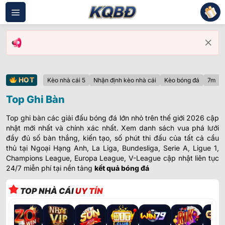
Bỏ
qua
nội
dung
HOT
Kèo nhà cái 5
Nhận định kèo nhà cái
Kèo bóng đá
7m
Top Ghi Bàn
Top ghi bàn các giải đấu bóng đá lớn nhỏ trên thế giới 2026 cập
nhật mới nhất và chính xác nhất. Xem danh sách vua phá lưới
đầy đủ số bàn thắng, kiến tạo, số phút thi đấu của tất cả cầu
thủ tại Ngoại Hạng Anh, La Liga, Bundesliga, Serie A, Ligue 1,
Champions League, Europa League, V-League cập nhật liên tục
24/7 miễn phí tại nền tảng
kết quả bóng đá
TOP NHÀ CÁI
UY TÍN