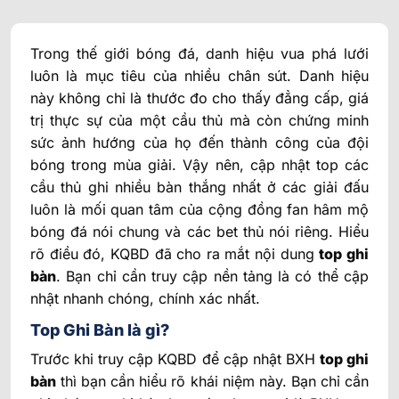
Trong thế giới bóng đá, danh hiệu vua phá lưới
luôn là mục tiêu của nhiều chân sút. Danh hiệu
này không chỉ là thước đo cho thấy đẳng cấp, giá
trị thực sự của một cầu thủ mà còn chứng minh
sức ảnh hướng của họ đến thành công của đội
bóng trong mùa giải. Vậy nên, cập nhật top các
cầu thủ ghi nhiều bàn thắng nhất ở các giải đấu
luôn là mối quan tâm của cộng đồng fan hâm mộ
bóng đá nói chung và các bet thủ nói riêng. Hiểu
rõ điều đó, KQBD đã cho ra mắt nội dung
top ghi
bàn
. Bạn chỉ cần truy cập nền tảng là có thể cập
nhật nhanh chóng, chính xác nhất.
Top Ghi Bàn là gì?
Trước khi truy cập KQBD để cập nhật BXH
top ghi
bàn
thì bạn cần hiểu rõ khái niệm này. Bạn chỉ cần