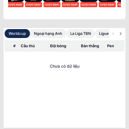
GAY
CƯỢC NGAY
CƯỢC NGAY
CƯỢC NGAY
CƯỢC NGAY
CƯỢC NGAY
CƯỢC NGAY
CƯỢC N
Worldcup
Ngoại hạng Anh
La Liga TBN
Ligue 1 Pháp
#
Cầu thủ
Đội bóng
Bàn thắng
Pen
Chưa có dữ liệu