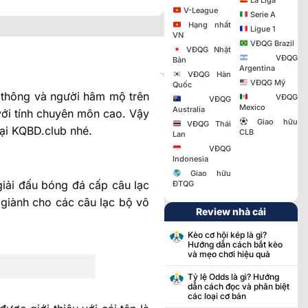
La Liga
V-League
Serie A
Hạng nhất
Ligue 1
VN
VĐQG Brazil
VĐQG Nhật
VĐQG
Bản
Argentina
VĐQG Hàn
VĐQG Mỹ
Quốc
n thông và người hâm mộ trên
VĐQG
VĐQG
Mexico
Australia
với tính chuyên môn cao. Vậy
Giao hữu
VĐQG Thái
tại KQBD.club nhé.
CLB
Lan
VĐQG
Indonesia
Giao hữu
iải đấu bóng đá cấp câu lạc
ĐTQG
 giành cho các câu lạc bộ vô
Review nhà cái
Kèo cơ hội kép là gì?
Hướng dẫn cách bắt kèo
và mẹo chơi hiệu quả
Tỷ lệ Odds là gì? Hướng
dẫn cách đọc và phân biệt
các loại cơ bản