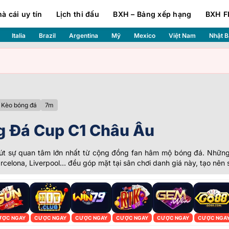
à cái uy tín
Lịch thi đấu
BXH – Bảng xếp hạng
BXH F
Italia
Brazil
Argentina
Mỹ
Mexico
Việt Nam
Nhật B
Kèo bóng đá
7m
g Đá Cup C1 Châu Âu
hút sự quan tâm lớn nhất từ cộng đồng fan hâm mộ bóng đá. Những
celona, Liverpool… đều góp mặt tại sân chơi danh giá này, tạo nên 
ƯỢC NGAY
CƯỢC NGAY
CƯỢC NGAY
CƯỢC NGAY
CƯỢC NGAY
CƯỢC NGA