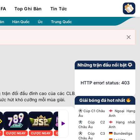
IFA
Top Ghi Bàn
Tin Tức
ản
Hàn Quốc
Úc
Trung Quốc
Những trận đấu nổi bật
HTTP error! status: 403
 trận đối đầu đỉnh cao của các CLB
sức hút khó cưỡng mỗi mùa giải.
Giải bóng đá hot nhất
Cúp C1 Châu
Ngoại Hạng
Âu
Anh
Cúp C2
Hạng nhất
Châu Âu
Anh
Y
CƯỢC NGAY
CƯỢC NGAY
CƯỢC NGAY
CƯỢC NGAY
Cúp C3
CƯỢC NGAY
Bundesliga
CƯỢC
Châu Âu