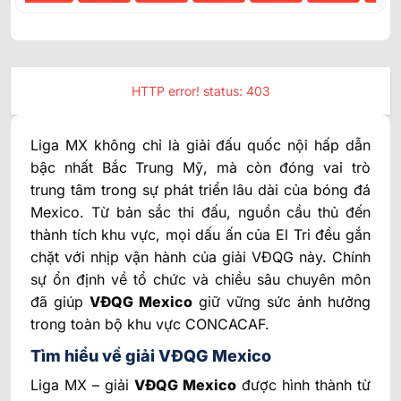
HTTP error! status: 403
Liga MX không chỉ là giải đấu quốc nội hấp dẫn
bậc nhất Bắc Trung Mỹ, mà còn đóng vai trò
trung tâm trong sự phát triển lâu dài của bóng đá
Mexico. Từ bản sắc thi đấu, nguồn cầu thủ đến
thành tích khu vực, mọi dấu ấn của El Tri đều gắn
chặt với nhịp vận hành của giải VĐQG này. Chính
sự ổn định về tổ chức và chiều sâu chuyên môn
đã giúp
VĐQG Mexico
giữ vững sức ảnh hưởng
trong toàn bộ khu vực CONCACAF.
Tìm hiểu về giải VĐQG Mexico
Liga MX – giải
VĐQG Mexico
được hình thành từ