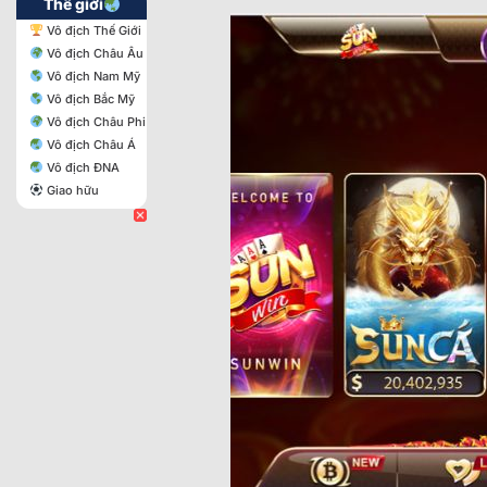
Thế giới
Vô địch Thế Giới
Vô địch Châu Âu
Vô địch Nam Mỹ
Vô địch Bắc Mỹ
Vô địch Châu Phi
Vô địch Châu Á
Vô địch ĐNA
Giao hữu