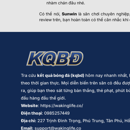
nhàm chán đâu nhé.
Có thể nói,
Sunwin
là sân chơi chuyên nghiệ
review trên, bạn hoàn toàn có thể cân nhắc khi 
Tra cứu
kết quả bóng đá
(kqbd)
hôm nay nhanh nhất, hi
theo thời gian thực. Mọi diễn biến trên sân cỏ đều đư
ra, giúp bạn theo sát từng bàn thắng, thẻ phạt, phút bù
đấu hàng đầu thế giới.
Website
:
https://wakinglife.co/
Điện thoại
: 0985257449
Địa chỉ:
227 Trịnh Đình Trọng, Phú Trung, Tân Phú, H
Email:
support@wakinglife.co