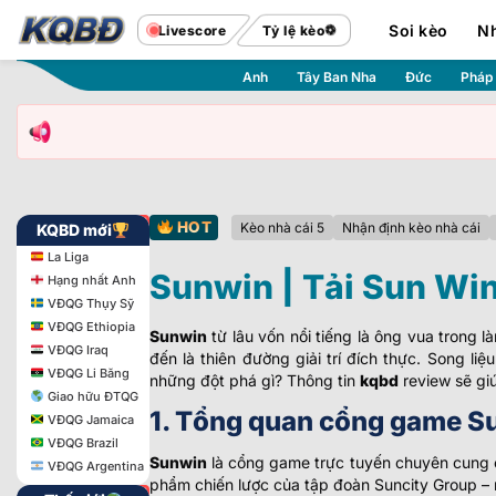
Bỏ
Soi kèo
Nh
Livescore
Tỷ lệ kèo
qua
nội
Anh
Tây Ban Nha
Đức
Pháp
dung
HOT
Kèo nhà cái 5
Nhận định kèo nhà cái
KQBD mới
La Liga
Sunwin | Tải Sun Wi
Hạng nhất Anh
VĐQG Thụy Sỹ
VĐQG Ethiopia
Sunwin
từ lâu vốn nổi tiếng là ông vua trong 
VĐQG Iraq
đến là thiên đường giải trí đích thực. Song l
VĐQG Li Băng
những đột phá gì? Thông tin
kqbd
review sẽ giú
Giao hữu ĐTQG
1. Tổng quan cổng game S
VĐQG Jamaica
VĐQG Brazil
Sunwin
là cổng game trực tuyến chuyên cung c
VĐQG Argentina
phẩm chiến lược của tập đoàn Suncity Group – m