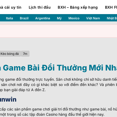
à cái uy tín
Lịch thi đấu
BXH – Bảng xếp hạng
BXH F
Italia
Brazil
Argentina
Mỹ
Mexico
Việt Nam
Nhật B
Kèo bóng đá
7m
n Game Bài Đổi Thưởng Mới Nh
làng game đổi thưởng trực tuyến. Sân chơi không chỉ sở hữu danh ti
iệu sân chơi nơi đây có gì khác biệt so với điểm đến khác? Và phi
p bạn giải đáp từ A đến Z.
unwin
ấp các sản phẩm game chơi giải trí đổi thưởng như game bài, nổ h
ột trong số các tập đoàn Casino hàng đầu thế giới hiện nay.