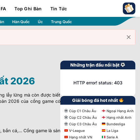
IFA
Top Ghi Bàn
Tin Tức
ản
Hàn Quốc
Úc
Trung Quốc
Những trận đấu nổi bật
ất 2026
HTTP error! status: 403
ếng lẫy lừng mà còn được biết
Giải bóng đá hot nhất
ên bản 2026 của cổng game có
Cúp C1 Châu Âu
Ngoại Hạng Anh
Cúp C2 Châu Âu
Hạng nhất Anh
Cúp C3 Châu Âu
Bundesliga
ũ, bắn cá,… Cổng game là sản
V-League
La Liga
Hạng nhất VN
Serie A