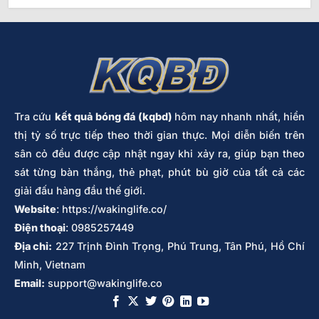
Tra cứu
kết quả bóng đá
(kqbd)
hôm nay nhanh nhất, hiển
thị tỷ số trực tiếp theo thời gian thực. Mọi diễn biến trên
sân cỏ đều được cập nhật ngay khi xảy ra, giúp bạn theo
sát từng bàn thắng, thẻ phạt, phút bù giờ của tất cả các
giải đấu hàng đầu thế giới.
Website
:
https://wakinglife.co/
Điện thoại
: 0985257449
Địa chỉ:
227 Trịnh Đình Trọng, Phú Trung, Tân Phú, Hồ Chí
Minh, Vietnam
Email:
support@wakinglife.co