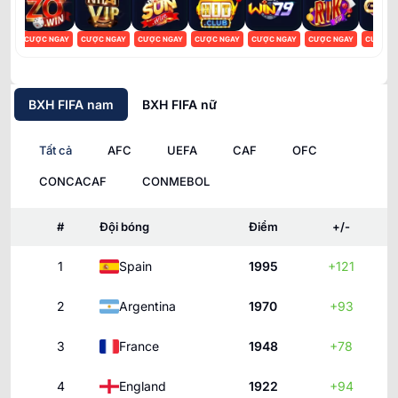
GAY
CƯỢC NGAY
CƯỢC NGAY
CƯỢC NGAY
CƯỢC NGAY
CƯỢC NGAY
CƯỢC NGAY
CƯỢC N
BXH FIFA nam
BXH FIFA nữ
Tất cả
AFC
UEFA
CAF
OFC
CONCACAF
CONMEBOL
#
Đội bóng
Điểm
+/-
1
Spain
1995
+121
2
Argentina
1970
+93
3
France
1948
+78
4
England
1922
+94