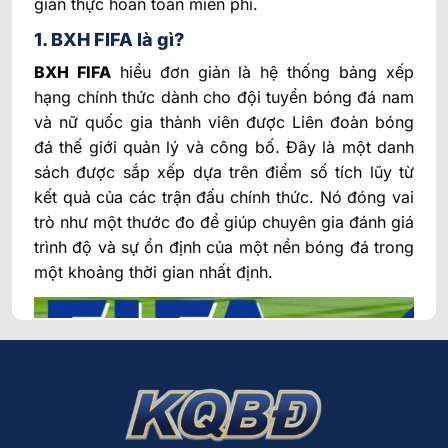
gian thực hoàn toàn miễn phí.
25
Ecuador
1592
-6
1. BXH FIFA là gì?
BXH FIFA
hiểu đơn giản là hệ thống bảng xếp
26
Nigeria
1585
0
hạng chính thức dành cho đội tuyển bóng đá nam
và nữ quốc gia thành viên được Liên đoàn bóng
27
Turkiye
1582
-23
đá thế giới quản lý và công bố. Đây là một danh
sách được sắp xếp dựa trên điểm số tích lũy từ
28
Australia
1581
+2
kết quả của các trận đấu chính thức. Nó đóng vai
29
Algeria
1576
+5
trò như một thước đo để giúp chuyên gia đánh giá
trình độ và sự ổn định của một nền bóng đá trong
30
Canada
1571
+12
một khoảng thời gian nhất định.
31
Cote d'Ivoire
1565
+25
32
South Korea
1558
-33
33
Ukraine
1549
0
34
Paraguay
1542
+37