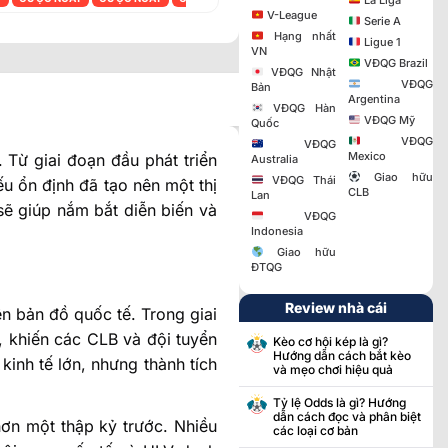
La Liga
V-League
Serie A
Hạng nhất
Ligue 1
VN
VĐQG Brazil
VĐQG Nhật
VĐQG
Bản
Argentina
VĐQG Hàn
VĐQG Mỹ
Quốc
VĐQG
VĐQG
Mexico
Từ giai đoạn đầu phát triển
Australia
Giao hữu
VĐQG Thái
ếu ổn định đã tạo nên một thị
CLB
Lan
 sẽ giúp nắm bắt diễn biến và
VĐQG
Indonesia
Giao hữu
ĐTQG
Review nhà cái
ên bản đồ quốc tế. Trong giai
, khiến các CLB và đội tuyển
Kèo cơ hội kép là gì?
Hướng dẫn cách bắt kèo
inh tế lớn, nhưng thành tích
và mẹo chơi hiệu quả
Tỷ lệ Odds là gì? Hướng
dẫn cách đọc và phân biệt
hơn một thập kỷ trước. Nhiều
các loại cơ bản