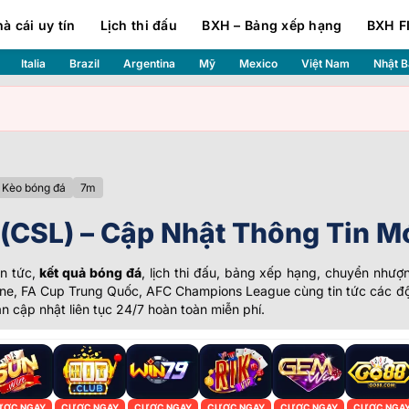
à cái uy tín
Lịch thi đấu
BXH – Bảng xếp hạng
BXH F
Italia
Brazil
Argentina
Mỹ
Mexico
Việt Nam
Nhật B
Kèo bóng đá
7m
(CSL) – Cập Nhật Thông Tin M
in tức,
kết quả bóng đá
, lịch thi đấu, bảng xếp hạng, chuyển nhượ
ne, FA Cup Trung Quốc, AFC Champions League cùng tin tức các độ
 cập nhật liên tục 24/7 hoàn toàn miễn phí.
ƯỢC NGAY
CƯỢC NGAY
CƯỢC NGAY
CƯỢC NGAY
CƯỢC NGAY
CƯỢC NGA