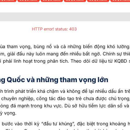
HTTP error! status: 403
ủa tham vọng, bùng nổ và cả những biến động khó lường. 
ầm, giải đấu này luôn mang đến nhiều bất ngờ. Chính sự thi
i phải linh hoạt trong phân tích. Theo dõi dữ liệu từ KQBD
ng Quốc và những tham vọng lớn
 trình phát triển khá chậm và không để lại nhiều dấu ấn tr
u chuyên nghiệp, công tác đào tạo trẻ chưa được chú trọng
óng đá mạnh trong khu vực. Dù sở hữu tiềm lực dân số và k
kỳ vọng.
bước vào thời kỳ “đầu tư khủng”, đặc biệt trong khoảng 