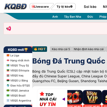
Bỏ
Soi kèo
Nh
Livescore
Tỷ lệ kèo
qua
nội
Anh
Tây Ban Nha
Đức
Pháp
dung
HOT
Kèo nhà cái 5
Nhận định kèo nhà cái
KQBD mới
La Liga
Bóng Đá Trung Quốc 
Hạng nhất Anh
VĐQG Thụy Sỹ
VĐQG Ethiopia
Bóng đá Trung Quốc (CSL) cập nhật toàn bộ t
VĐQG Iraq
đầy đủ Chinese Super League, China League O
VĐQG Li Băng
Guangzhou FC, Beijing Guoan, Shandong Taishan
Giao hữu ĐTQG
VĐQG Jamaica
TOP
VĐQG Brazil
NHÀ CÁI
VĐQG Argentina
UY TÍN
CƯỢC NGAY
CƯỢC NGAY
CƯỢC NGAY
CƯỢC NGAY
C