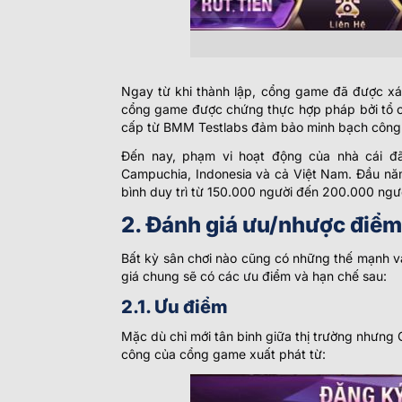
Ngay từ khi thành lập, cổng game đã được xác
cổng game được chứng thực hợp pháp bởi tổ c
cấp từ BMM Testlabs đảm bảo minh bạch công
Đến nay, phạm vi hoạt động của nhà cái đ
Campuchia, Indonesia và cả Việt Nam. Đầu năm
bình duy trì từ 150.000 người đến 200.000 ngườ
2. Đánh giá ưu/nhược đi
Bất kỳ sân chơi nào cũng có những thế mạnh và 
giá chung sẽ có các ưu điểm và hạn chế sau:
2.1. Ưu điểm
Mặc dù chỉ mới tân binh giữa thị trường nhưn
công của cổng game xuất phát từ: