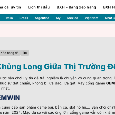
à cái uy tín
Lịch thi đấu
BXH – Bảng xếp hạng
BXH F
Italia
Brazil
Argentina
Mỹ
Mexico
Việt Nam
Nhật B
Kèo bóng đá
7m
hủng Long Giữa Thị Trường Đ
được sân chơi uy tín để trải nghiệm là chuyện vô cùng quan trọng. Bởi
 thực sự đạt chuẩn, không bị lừa đảo, lừa gạt. Vậy cổng game
GEM
 nhất.
GEMWIN
ên cung cấp sản phẩm game bài, bắn cá, slot nổ hũ,… Sân chơi chín
u năm 2024. Mặc dù so với các ông lớn, cổng game vẫn còn khá mớ