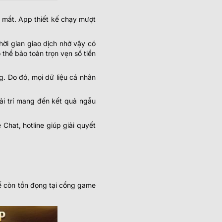
 mắt. App thiết kế chạy mượt
ời gian giao dịch nhờ vậy có
thể bảo toàn trọn vẹn số tiền
. Do đó, mọi dữ liệu cá nhân
ải trí mang đến kết quả ngẫu
Chat, hotline giúp giải quyết
ế còn tồn đọng tại cổng game