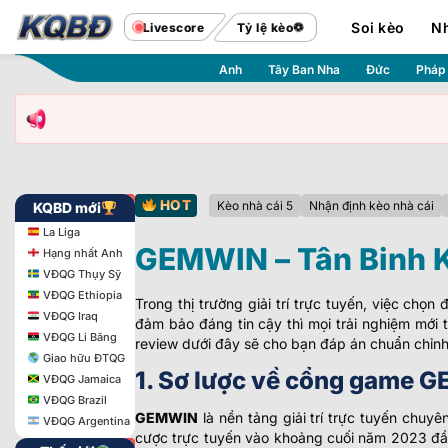
Bỏ
Soi kèo
Nh
Livescore
Tỷ lệ kèo
qua
nội
Anh
Tây Ban Nha
Đức
Pháp
dung
HOT
Kèo nhà cái 5
Nhận định kèo nhà cái
KQBD mới
La Liga
GEMWIN – Tân Binh K
Hạng nhất Anh
VĐQG Thụy Sỹ
VĐQG Ethiopia
Trong thị trường giải trí trực tuyến, việc chọn 
VĐQG Iraq
đảm bảo đáng tin cậy thì mọi trải nghiệm mới
VĐQG Li Băng
review dưới đây sẽ cho bạn đáp án chuẩn chỉnh
Giao hữu ĐTQG
1. Sơ lược về cổng game 
VĐQG Jamaica
VĐQG Brazil
GEMWIN
là nền tảng giải trí trực tuyến chuy
VĐQG Argentina
cược trực tuyến vào khoảng cuối năm 2023 đầ