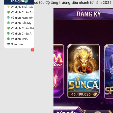
Thế giới
có tốc độ tăng trưởng siêu nhanh từ năm 2025 t
Vô địch Thế Giới
Vô địch Châu Âu
Vô địch Nam Mỹ
Vô địch Bắc Mỹ
Vô địch Châu Phi
Vô địch Châu Á
Vô địch ĐNA
Giao hữu