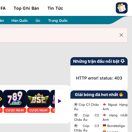
IFA
Top Ghi Bàn
Tin Tức
ản
Hàn Quốc
Úc
Trung Quốc
Những trận đấu nổi bật
HTTP error! status: 403
Giải bóng đá hot nhất
Cúp C1 Châu
Ngoại Hạng
Âu
Anh
Y
CƯỢC NGAY
CƯỢC NGAY
CƯỢC NGAY
CƯỢC NGAY
CƯỢC NGAY
CƯỢC
Cúp C2
Hạng nhất
Châu Âu
Anh
Cúp C3
Bundesliga
Châu Âu