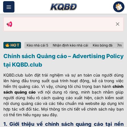
Bỏ
qua
nội
dung
HOT
Kèo nhà cái 5
Nhận định kèo nhà cái
Kèo bóng đá
7m
Chính sách Quảng cáo – Advertising Policy
tại KQBD.club
KQBD.club luôn đặt trải nghiệm và sự an toàn của người dùng
lên hàng đầu trong suốt quá trình hoạt động, kể cả trong việc
hiển thị quảng cáo. Vì vậy, chúng tôi chú trọng ban hành
chính
sách quảng cáo
với nội dung rõ ràng, minh bạch nhằm giúp
người dùng hiểu rõ cách quảng cáo xuất hiện, cách kiểm soát
nội dung quảng cáo và các tiêu chuẩn mà website áp dụng khi
hợp tác với đối tác. Mọi thông tin chi tiết về chính sách này bạn
có thể tìm hiểu ngay sau đây.
1. Giới thiệu về chính sách quảng cáo tại nền