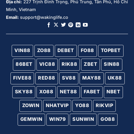
Địa chỉ:
227 Trịnh Đình Trọng, Phú Trung, Tân Phú, Hồ Chí
Minh, Vietnam
Email:
support@wakinglife.co
VIN88
ZO88
DEBET
FO88
TOPBET
86BET
VIC88
RIK88
ZBET
SIN88
FIVE88
RED88
SV88
MAY88
UK88
SKY88
XO88
NET88
FABET
NBET
ZOWIN
NHATVIP
YO88
RIKVIP
GEMWIN
WIN79
SUNWIN
GO88