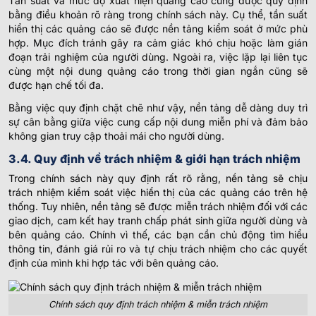
Tần suất và mức độ xuất hiện quảng cáo cũng được quy định
bằng điều khoản rõ ràng trong chính sách này. Cụ thể, tần suất
hiển thị các quảng cáo sẽ được nền tảng kiểm soát ở mức phù
hợp. Mục đích tránh gây ra cảm giác khó chịu hoặc làm gián
đoạn trải nghiệm của người dùng. Ngoài ra, việc lặp lại liên tục
cùng một nội dung quảng cáo trong thời gian ngắn cũng sẽ
được hạn chế tối đa.
Bằng việc quy định chặt chẽ như vậy, nền tảng dễ dàng duy trì
sự cân bằng giữa việc cung cấp nội dung miễn phí và đảm bảo
không gian truy cập thoải mái cho người dùng.
3.4. Quy định về trách nhiệm & giới hạn trách nhiệm
Trong chính sách này quy định rất rõ rằng, nền tảng sẽ chịu
trách nhiệm kiểm soát việc hiển thị của các quảng cáo trên hệ
thống. Tuy nhiên, nền tảng sẽ được miễn trách nhiệm đối với các
giao dịch, cam kết hay tranh chấp phát sinh giữa người dùng và
bên quảng cáo. Chính vì thế, các bạn cần chủ động tìm hiểu
thông tin, đánh giá rủi ro và tự chịu trách nhiệm cho các quyết
định của mình khi hợp tác với bên quảng cáo.
Chính sách quy định trách nhiệm & miễn trách nhiệm