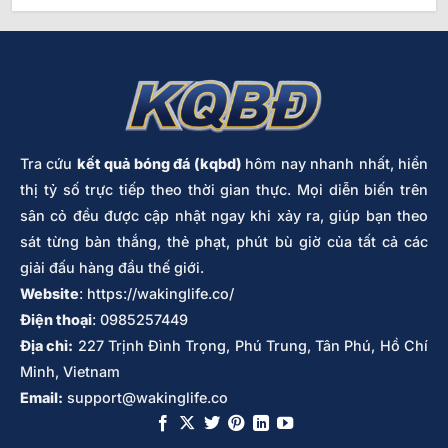
Tra cứu
kết quả bóng đá
(kqbd)
hôm nay nhanh nhất, hiển
thị tỷ số trực tiếp theo thời gian thực. Mọi diễn biến trên
sân cỏ đều được cập nhật ngay khi xảy ra, giúp bạn theo
sát từng bàn thắng, thẻ phạt, phút bù giờ của tất cả các
giải đấu hàng đầu thế giới.
Website
:
https://wakinglife.co/
Điện thoại
: 0985257449
Địa chỉ:
227 Trịnh Đình Trọng, Phú Trung, Tân Phú, Hồ Chí
Minh, Vietnam
Email:
support@wakinglife.co