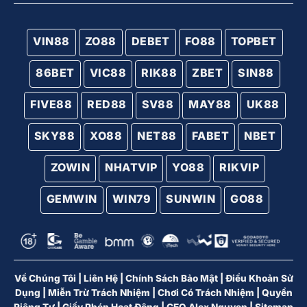
VIN88
ZO88
DEBET
FO88
TOPBET
86BET
VIC88
RIK88
ZBET
SIN88
FIVE88
RED88
SV88
MAY88
UK88
SKY88
XO88
NET88
FABET
NBET
ZOWIN
NHATVIP
YO88
RIKVIP
GEMWIN
WIN79
SUNWIN
GO88
Về Chúng Tôi
|
Liên Hệ
|
Chính Sách Bảo Mật
|
Điều Khoản Sử
Dụng
|
Miễn Trừ Trách Nhiệm
|
Chơi Có Trách Nhiệm
|
Quyền