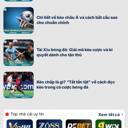
Chi tiết về kèo châu Á và cách bắt cầu sao
cho chuẩn chỉnh
Tài Xỉu bóng đá: Giải mã kèo cược và bí
quyết dành cho tân thủ
Kèo chấp là gì? “Tất tần tật” về cách đọc
kèo trong cá cược bóng đá
Top nhà cái uy tín
Xem tất cả