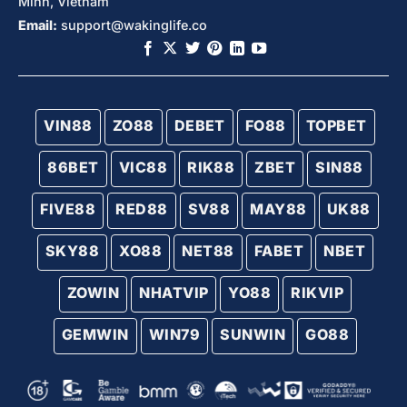
Minh, Vietnam
Email:
support@wakinglife.co
VIN88
ZO88
DEBET
FO88
TOPBET
86BET
VIC88
RIK88
ZBET
SIN88
FIVE88
RED88
SV88
MAY88
UK88
SKY88
XO88
NET88
FABET
NBET
ZOWIN
NHATVIP
YO88
RIKVIP
GEMWIN
WIN79
SUNWIN
GO88