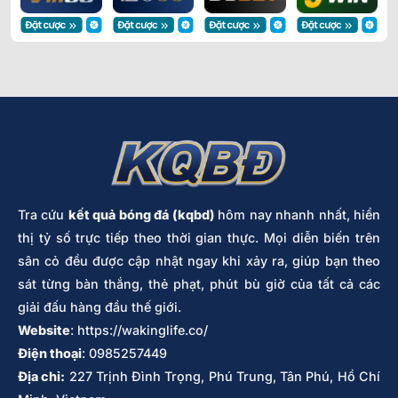
Tra cứu
kết quả bóng đá
(kqbd)
hôm nay nhanh nhất, hiển
thị tỷ số trực tiếp theo thời gian thực. Mọi diễn biến trên
sân cỏ đều được cập nhật ngay khi xảy ra, giúp bạn theo
sát từng bàn thắng, thẻ phạt, phút bù giờ của tất cả các
giải đấu hàng đầu thế giới.
Website
:
https://wakinglife.co/
Điện thoại
: 0985257449
Địa chỉ:
227 Trịnh Đình Trọng, Phú Trung, Tân Phú, Hồ Chí