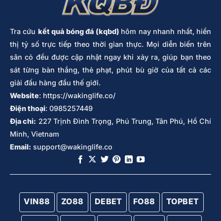
Tra cứu
kết quả bóng đá
(kqbd)
hôm nay nhanh nhất, hiển
thị tỷ số trực tiếp theo thời gian thực. Mọi diễn biến trên
sân cỏ đều được cập nhật ngay khi xảy ra, giúp bạn theo
sát từng bàn thắng, thẻ phạt, phút bù giờ của tất cả các
giải đấu hàng đầu thế giới.
Website
:
https://wakinglife.co/
Điện thoại
: 0985257449
Địa chỉ:
227 Trịnh Đình Trọng, Phú Trung, Tân Phú, Hồ Chí
Minh, Vietnam
Email:
support@wakinglife.co
VIN88
ZO88
DEBET
FO88
TOPBET