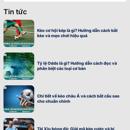
Tin tức
Kèo cơ hội kép là gì? Hướng dẫn cách bắt
kèo và mẹo chơi hiệu quả
Tỷ lệ Odds là gì? Hướng dẫn cách đọc và
phân biệt các loại cơ bản
Chi tiết về kèo châu Á và cách bắt cầu sao
cho chuẩn chỉnh
Tài Xỉu bóng đá: Giải mã kèo cược và bí