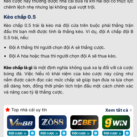
Kèo cược này thường được nhà cái đưa ra khi hai đội có thực lực
chênh lệch nhẹ nhưng lại không quá vượt trội.
Kèo chấp 0.5
Kèo chấp 0.5 trái là kèo mà đội cửa trên buộc phải thắng trận
đấu thì bạn mới được tính là thắng kèo. Ví dụ, đội A chấp đội B
0.5 trái, nếu:
Đội A thắng thì người chọn đội A sẽ thắng cược.
Đội A hòa hoặc thua thì người chọn đội A sẽ thua kèo.
Kèo chấp là gì
là một định nghĩa không quá xa lạ đối với cá cược
bóng đá. Việc hiểu rõ khái niệm của kèo cược này cũng như
nắm được cách đọc các mức chấp sẽ giúp bạn đưa ra lựa chọn
dễ dàng hơn, đồng thời phân tích trận đấu một cách chính xác
và nâng cao tỷ lệ thắng cược.
Top nhà cái uy tín
Xem tất cả