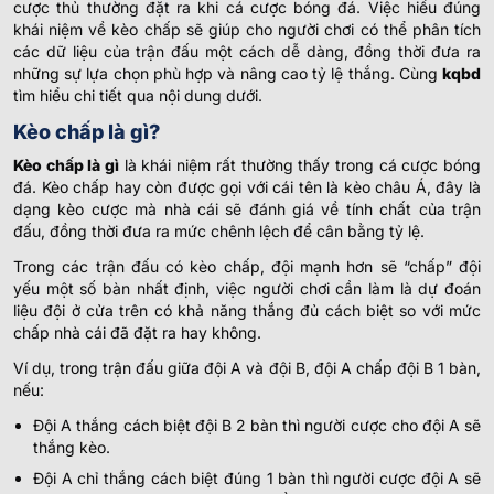
cược thủ thường đặt ra khi cá cược bóng đá. Việc hiểu đúng
khái niệm về kèo chấp sẽ giúp cho người chơi có thể phân tích
các dữ liệu của trận đấu một cách dễ dàng, đồng thời đưa ra
những sự lựa chọn phù hợp và nâng cao tỷ lệ thắng. Cùng
kqbd
tìm hiểu chi tiết qua nội dung dưới.
Kèo chấp là gì?
Kèo chấp là gì
là khái niệm rất thường thấy trong cá cược bóng
đá. Kèo chấp hay còn được gọi với cái tên là kèo châu Á, đây là
dạng kèo cược mà nhà cái sẽ đánh giá về tính chất của trận
đấu, đồng thời đưa ra mức chênh lệch để cân bằng tỷ lệ.
Trong các trận đấu có kèo chấp, đội mạnh hơn sẽ “chấp” đội
yếu một số bàn nhất định, việc người chơi cần làm là dự đoán
liệu đội ở cửa trên có khả năng thắng đủ cách biệt so với mức
chấp nhà cái đã đặt ra hay không.
Ví dụ, trong trận đấu giữa đội A và đội B, đội A chấp đội B 1 bàn,
nếu:
Đội A thắng cách biệt đội B 2 bàn thì người cược cho đội A sẽ
thắng kèo.
Đội A chỉ thắng cách biệt đúng 1 bàn thì người cược đội A sẽ