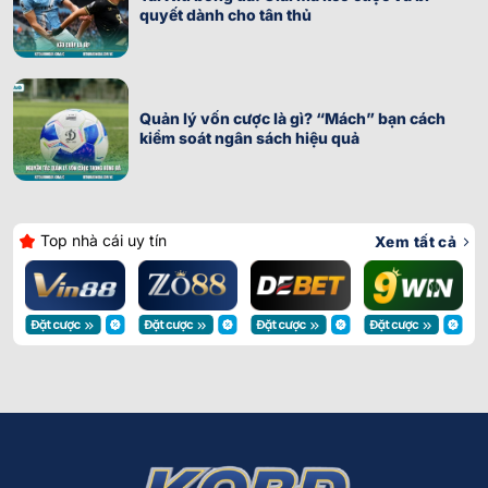
quyết dành cho tân thủ
Quản lý vốn cược là gì? “Mách” bạn cách
kiểm soát ngân sách hiệu quả
Top nhà cái uy tín
Xem tất cả