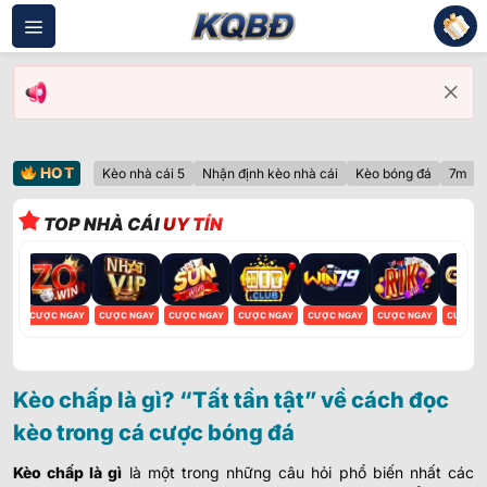
Bỏ
qua
nội
dung
HOT
Kèo nhà cái 5
Nhận định kèo nhà cái
Kèo bóng đá
7m
TOP NHÀ CÁI
UY TÍN
GAY
CƯỢC NGAY
CƯỢC NGAY
CƯỢC NGAY
CƯỢC NGAY
CƯỢC NGAY
CƯỢC NGAY
CƯỢC N
Kèo chấp là gì? “Tất tần tật” về cách đọc
kèo trong cá cược bóng đá
Kèo chấp là gì
là một trong những câu hỏi phổ biến nhất các