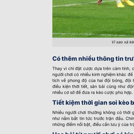
Vì sao xả kè
Có thêm nhiều thông tin trư
Thay vì chỉ đặt cược dựa trên cảm tính,
người chơi có nhiều kinh nghiệm khác để
tích về phong độ của hai đội bóng, đội h
điều kiện thời tiết, sân bãi cũng như đ
nhiều cơ sở để đưa ra kèo cược phù hợp.
Tiết kiệm thời gian soi kèo 
Nhiều người chơi thường không có thời g
như nắm bắt tin tức trước trận đấu. Chín
những điểm nổi bật, điều cần lưu ý của t