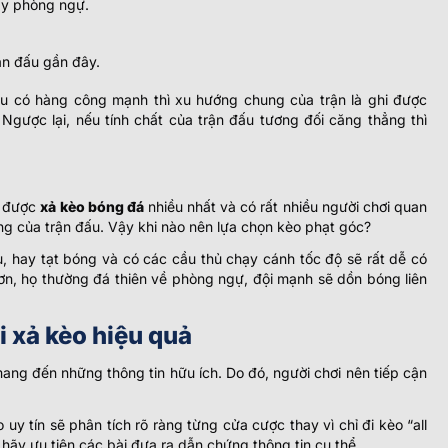
hay phòng ngự.
ận đấu gần đây.
đều có hàng công mạnh thì xu hướng chung của trận là ghi được
 Ngược lại, nếu tính chất của trận đấu tương đối căng thẳng thì
o được
xả kèo bóng đá
nhiều nhất và có rất nhiều người chơi quan
ùng của trận đấu. Vậy khi nào nên lựa chọn kèo phạt góc?
u, hay tạt bóng và có các cầu thủ chạy cánh tốc độ sẽ rất dễ có
ơn, họ thường đá thiên về phòng ngự, đội mạnh sẽ dồn bóng liên
 xả kèo hiệu quả
ang đến những thông tin hữu ích. Do đó, người chơi nên tiếp cận
uy tín sẽ phân tích rõ ràng từng cửa cược thay vì chỉ đi kèo “all
 hãy ưu tiên các bài đưa ra dẫn chứng thông tin cụ thể.