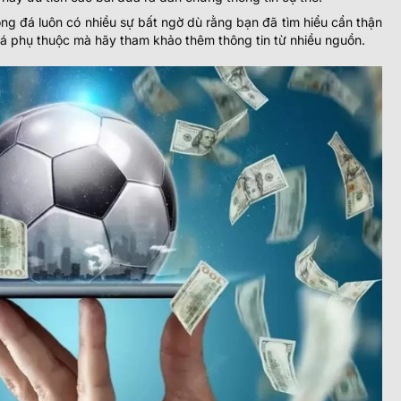
ng đá luôn có nhiều sự bất ngờ dù rằng bạn đã tìm hiểu cẩn thận
á phụ thuộc mà hãy tham khảo thêm thông tin từ nhiều nguồn.