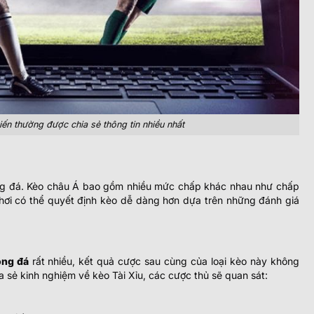
ến thường được chia sẻ thông tin nhiều nhất
óng đá. Kèo châu Á bao gồm nhiều mức chấp khác nhau như chấp
 chơi có thể quyết định kèo dễ dàng hơn dựa trên những đánh giá
óng đá
rất nhiều, kết quả cược sau cùng của loại kèo này không
a sẻ kinh nghiệm về kèo Tài Xỉu, các cược thủ sẽ quan sát: