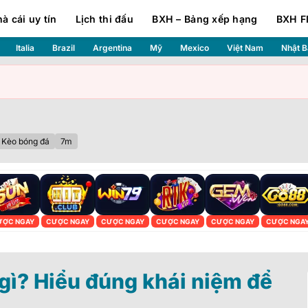
à cái uy tín
Lịch thi đấu
BXH – Bảng xếp hạng
BXH F
Italia
Brazil
Argentina
Mỹ
Mexico
Việt Nam
Nhật B
Kèo bóng đá
7m
ƯỢC NGAY
CƯỢC NGAY
CƯỢC NGAY
CƯỢC NGAY
CƯỢC NGAY
CƯỢC NGA
 gì? Hiểu đúng khái niệm để