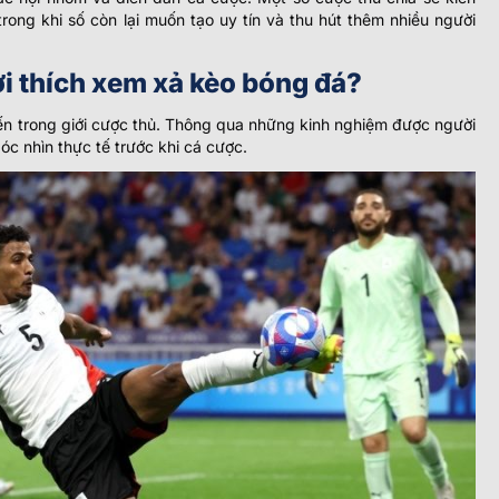
trong khi số còn lại muốn tạo uy tín và thu hút thêm nhiều người
ơi thích xem xả kèo bóng đá?
ến trong giới cược thủ. Thông qua những kinh nghiệm được người
óc nhìn thực tế trước khi cá cược.